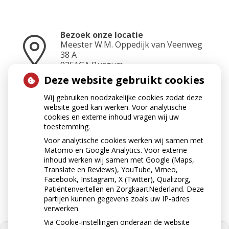
Bezoek onze locatie
Meester W.M. Oppedijk van Veenweg
38 A
9251GA
Burgum
Deze website gebruikt cookies
Wij gebruiken noodzakelijke cookies zodat deze
Neem contact op
website goed kan werken. Voor analytische
0511-462500
cookies en externe inhoud vragen wij uw
toestemming.
Voor analytische cookies werken wij samen met
Matomo en Google Analytics. Voor externe
Stuur ons een e-mail
inhoud werken wij samen met Google (Maps,
apotheekburgum@ezorg.nl
Translate en Reviews), YouTube, Vimeo,
Facebook, Instagram, X (Twitter), Qualizorg,
Patiëntenvertellen en ZorgkaartNederland. Deze
partijen kunnen gegevens zoals uw IP-adres
verwerken.
Via Cookie-instellingen onderaan de website