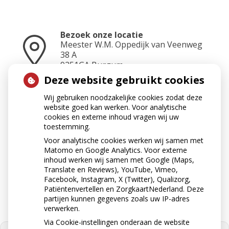
Bezoek onze locatie
Meester W.M. Oppedijk van Veenweg
38 A
9251GA
Burgum
Deze website gebruikt cookies
Wij gebruiken noodzakelijke cookies zodat deze
Neem contact op
website goed kan werken. Voor analytische
0511-462500
cookies en externe inhoud vragen wij uw
toestemming.
Voor analytische cookies werken wij samen met
Matomo en Google Analytics. Voor externe
Stuur ons een e-mail
inhoud werken wij samen met Google (Maps,
apotheekburgum@ezorg.nl
Translate en Reviews), YouTube, Vimeo,
Facebook, Instagram, X (Twitter), Qualizorg,
Patiëntenvertellen en ZorgkaartNederland. Deze
partijen kunnen gegevens zoals uw IP-adres
verwerken.
Via Cookie-instellingen onderaan de website