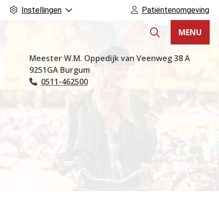
Instellingen
Patiëntenomgeving
MENU
Hoofdmenu
Meester W.M. Oppedijk van Veenweg
38 A
9251GA
Burgum
0511-462500
Tel: