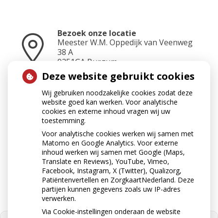
Bezoek onze locatie
Meester W.M. Oppedijk van Veenweg
38 A
9251GA
Burgum
Deze website gebruikt cookies
Wij gebruiken noodzakelijke cookies zodat deze
Neem contact op
website goed kan werken. Voor analytische
0511-462500
cookies en externe inhoud vragen wij uw
toestemming.
Voor analytische cookies werken wij samen met
Matomo en Google Analytics. Voor externe
Stuur ons een e-mail
inhoud werken wij samen met Google (Maps,
apotheekburgum@ezorg.nl
Translate en Reviews), YouTube, Vimeo,
Facebook, Instagram, X (Twitter), Qualizorg,
Patiëntenvertellen en ZorgkaartNederland. Deze
partijen kunnen gegevens zoals uw IP-adres
verwerken.
Via Cookie-instellingen onderaan de website