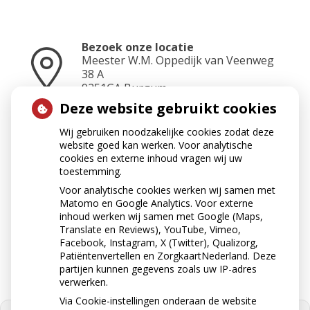
Bezoek onze locatie
Meester W.M. Oppedijk van Veenweg
38 A
9251GA
Burgum
Deze website gebruikt cookies
Wij gebruiken noodzakelijke cookies zodat deze
Neem contact op
website goed kan werken. Voor analytische
0511-462500
cookies en externe inhoud vragen wij uw
toestemming.
Voor analytische cookies werken wij samen met
Matomo en Google Analytics. Voor externe
Stuur ons een e-mail
inhoud werken wij samen met Google (Maps,
apotheekburgum@ezorg.nl
Translate en Reviews), YouTube, Vimeo,
Facebook, Instagram, X (Twitter), Qualizorg,
Patiëntenvertellen en ZorgkaartNederland. Deze
partijen kunnen gegevens zoals uw IP-adres
verwerken.
Via Cookie-instellingen onderaan de website