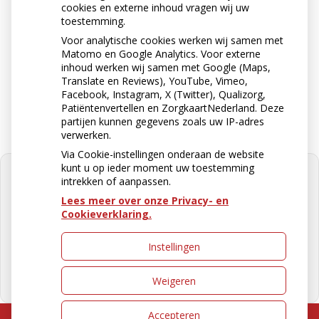
0511-462500
cookies en externe inhoud vragen wij uw
toestemming.
Voor analytische cookies werken wij samen met
Matomo en Google Analytics. Voor externe
Stuur ons een e-mail
inhoud werken wij samen met Google (Maps,
apotheekburgum@ezorg.nl
Translate en Reviews), YouTube, Vimeo,
Facebook, Instagram, X (Twitter), Qualizorg,
Patiëntenvertellen en ZorgkaartNederland. Deze
partijen kunnen gegevens zoals uw IP-adres
verwerken.
Via Cookie-instellingen onderaan de website
kunt u op ieder moment uw toestemming
intrekken of aanpassen.
Lees meer over onze Privacy- en
Cookieverklaring.
U heeft geen toestemming gegeven
voor
externe inhoud
die nodig is om
dit te zien.
Instellingen
Cookie-instellingen wijzigen
Weigeren
Accepteren