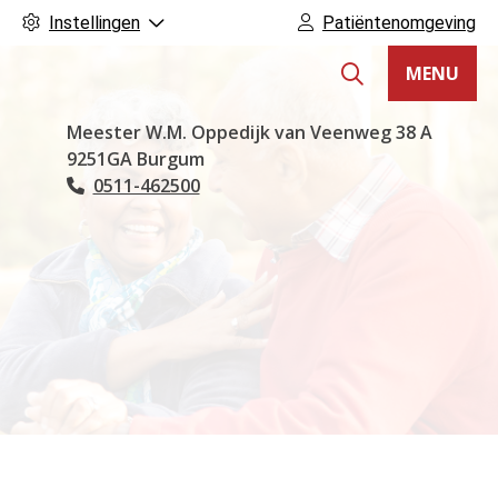
Instellingen
Patiëntenomgeving
MENU
Hoofdmenu
Meester W.M. Oppedijk van Veenweg
38 A
9251GA
Burgum
0511-462500
Tel: