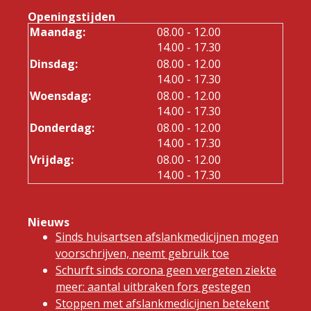
Openingstijden
tot
Maandag:
08.00
- 12.00
tot
14.00
- 17.30
tot
Dinsdag:
08.00
- 12.00
tot
14.00
- 17.30
tot
Woensdag:
08.00
- 12.00
tot
14.00
- 17.30
tot
Donderdag:
08.00
- 12.00
tot
14.00
- 17.30
tot
Vrijdag:
08.00
- 12.00
tot
14.00
- 17.30
Nieuws
Sinds huisartsen afslankmedicijnen mogen
voorschrijven, neemt gebruik toe
Schurft sinds corona geen vergeten ziekte
meer: aantal uitbraken fors gestegen
Stoppen met afslankmedicijnen betekent