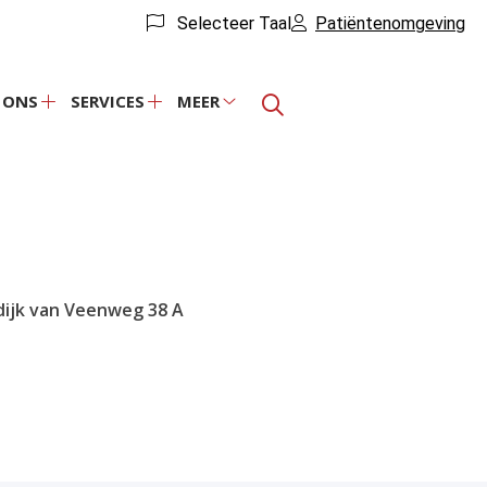
Selecteer Taal
Patiëntenomgeving
 ONS
SERVICES
MEER
Over
Services
Meer
ons
submenu
submenu
submenu
dijk van Veenweg
38 A