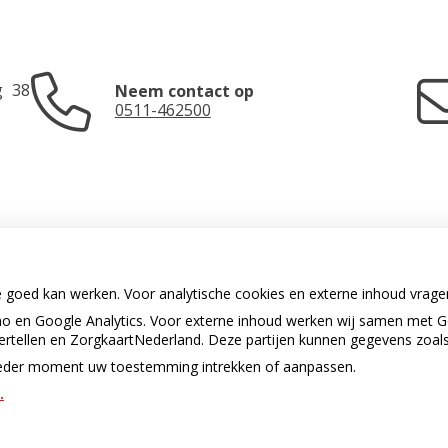
g
38
Neem contact op
0511-462500
e goed kan werken. Voor analytische cookies en externe inhoud vrag
 en Google Analytics. Voor externe inhoud werken wij samen met G
U heeft geen toestemming gegeven
vertellen en ZorgkaartNederland. Deze partijen kunnen gegevens zoal
voor
externe inhoud
die nodig is om
dit te zien.
p ieder moment uw toestemming intrekken of aanpassen.
.
Cookie-instellingen wijzigen