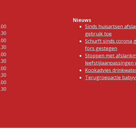
Nieuws
.00
Sinds huisartsen afsl
.30
gebruik toe
.00
Schurft sinds corona 
.30
fors gestegen
.00
Stoppen met afslankm
.30
leefstijlaanpassinge
.00
Kookadvies drinkwater
.30
Terugroepactie babyvo
.00
.30