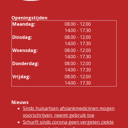
Openingstijden
tot
Maandag:
08.00
- 12.00
tot
14.00
- 17.30
tot
Dinsdag:
08.00
- 12.00
tot
14.00
- 17.30
tot
Woensdag:
08.00
- 12.00
tot
14.00
- 17.30
tot
Donderdag:
08.00
- 12.00
tot
14.00
- 17.30
tot
Vrijdag:
08.00
- 12.00
tot
14.00
- 17.30
Nieuws
Sinds huisartsen afslankmedicijnen mogen
voorschrijven, neemt gebruik toe
Schurft sinds corona geen vergeten ziekte