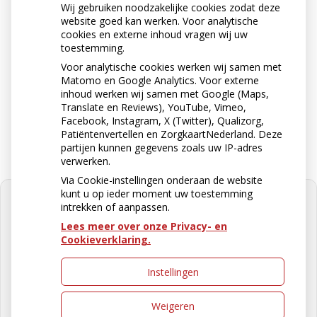
Wij gebruiken noodzakelijke cookies zodat deze
Neem contact op
website goed kan werken. Voor analytische
0511-462500
cookies en externe inhoud vragen wij uw
toestemming.
Voor analytische cookies werken wij samen met
Matomo en Google Analytics. Voor externe
Stuur ons een e-mail
inhoud werken wij samen met Google (Maps,
apotheekburgum@ezorg.nl
Translate en Reviews), YouTube, Vimeo,
Facebook, Instagram, X (Twitter), Qualizorg,
Patiëntenvertellen en ZorgkaartNederland. Deze
partijen kunnen gegevens zoals uw IP-adres
verwerken.
Via Cookie-instellingen onderaan de website
kunt u op ieder moment uw toestemming
intrekken of aanpassen.
Lees meer over onze Privacy- en
Cookieverklaring.
U heeft geen toestemming gegeven
voor
externe inhoud
die nodig is om
dit te zien.
Instellingen
Cookie-instellingen wijzigen
Weigeren