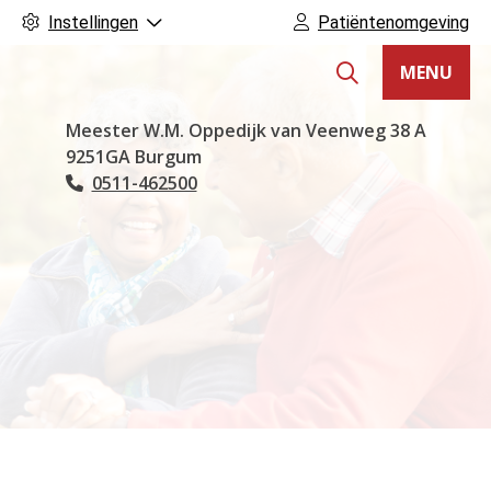
Instellingen
Patiëntenomgeving
MENU
Hoofdmenu
Meester W.M. Oppedijk van Veenweg
38 A
9251GA
Burgum
0511-462500
Tel: