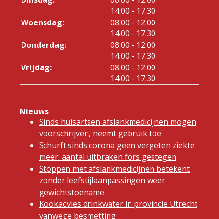
tot
14.00
- 17.30
tot
Woensdag:
08.00
- 12.00
tot
14.00
- 17.30
tot
Donderdag:
08.00
- 12.00
tot
14.00
- 17.30
tot
Vrijdag:
08.00
- 12.00
tot
14.00
- 17.30
Nieuws
Sinds huisartsen afslankmedicijnen mogen
voorschrijven, neemt gebruik toe
Schurft sinds corona geen vergeten ziekte
meer: aantal uitbraken fors gestegen
Stoppen met afslankmedicijnen betekent
zonder leefstijlaanpassingen weer
gewichtstoename
Kookadvies drinkwater in provincie Utrecht
vanwege besmetting