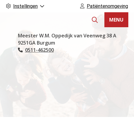
Instellingen
Patiëntenomgeving
MENU
Hoofdmenu
Meester W.M. Oppedijk van Veenweg
38 A
9251GA
Burgum
0511-462500
Tel: