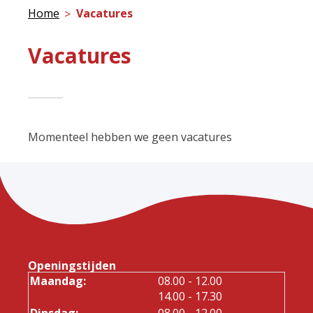
Home
Vacatures
Vacatures
Momenteel hebben we geen vacatures
Openingstijden
tot
Maandag:
08.00
- 12.00
tot
14.00
- 17.30
tot
Dinsdag:
08.00
- 12.00