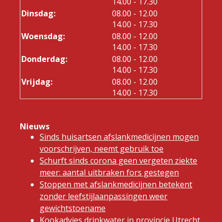
tot
14.00
- 17.30
tot
Dinsdag:
08.00
- 12.00
tot
14.00
- 17.30
tot
Woensdag:
08.00
- 12.00
tot
14.00
- 17.30
tot
Donderdag:
08.00
- 12.00
tot
14.00
- 17.30
tot
Vrijdag:
08.00
- 12.00
tot
14.00
- 17.30
Nieuws
Sinds huisartsen afslankmedicijnen mogen
voorschrijven, neemt gebruik toe
Schurft sinds corona geen vergeten ziekte
meer: aantal uitbraken fors gestegen
Stoppen met afslankmedicijnen betekent
zonder leefstijlaanpassingen weer
gewichtstoename
Kookadvies drinkwater in provincie Utrecht