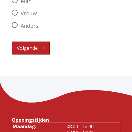
Man
Vrouw
Anders
Volgende
Openingstijden
tot
Maandag:
08.00
- 12.00