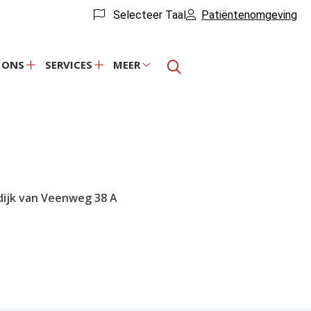
Selecteer Taal
Patiëntenomgeving
 ONS
SERVICES
MEER
Over
Services
Meer
ons
submenu
submenu
submenu
dijk van Veenweg
38 A