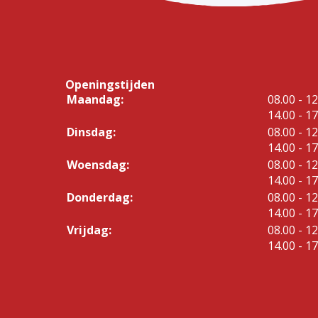
Openingstijden
tot
Maandag:
08.00
- 12
tot
14.00
- 17
tot
Dinsdag:
08.00
- 12
tot
14.00
- 17
tot
Woensdag:
08.00
- 12
tot
14.00
- 17
tot
Donderdag:
08.00
- 12
tot
14.00
- 17
tot
Vrijdag:
08.00
- 12
tot
14.00
- 17