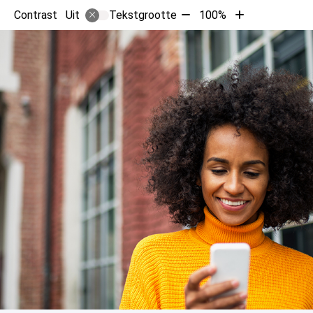
Tekst
Tekst
Contrast
Tekstgrootte
100%
Uit
verkleinen
vergroten
met
met
10%
10%