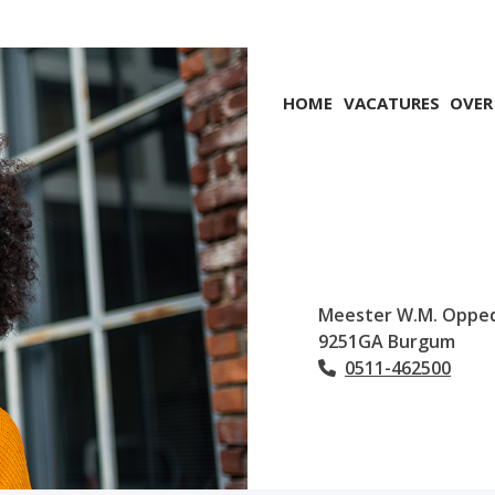
Hoofdmenu
HOME
VACATURES
OVER
Meester W.M. Oppe
9251GA
Burgum
0511-462500
Tel: