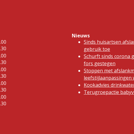
Nieuws
.00
Sinds huisartsen afsl
.30
gebruik toe
.00
Schurft sinds corona 
.30
fors gestegen
.00
Stoppen met afslankm
.30
leefstijlaanpassinge
.00
Kookadvies drinkwater
.30
Terugroepactie babyvo
.00
.30