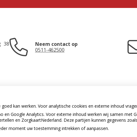
g
38
Neem contact op
0511-462500
e goed kan werken. Voor analytische cookies en externe inhoud vrag
 en Google Analytics. Voor externe inhoud werken wij samen met G
U heeft geen toestemming gegeven
vertellen en ZorgkaartNederland. Deze partijen kunnen gegevens zoal
voor
externe inhoud
die nodig is om
dit te zien.
p ieder moment uw toestemming intrekken of aanpassen.
.
Cookie-instellingen wijzigen