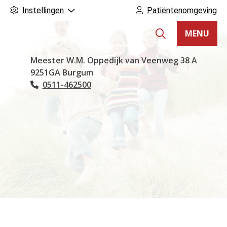
Instellingen
Patiëntenomgeving
MENU
Hoofdmenu
Meester W.M. Oppedijk van Veenweg
38 A
9251GA
Burgum
0511-462500
Tel: