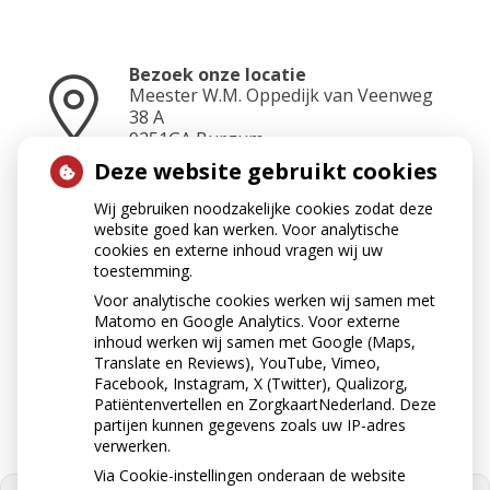
Bezoek onze locatie
Meester W.M. Oppedijk van Veenweg
38 A
9251GA
Burgum
Deze website gebruikt cookies
Wij gebruiken noodzakelijke cookies zodat deze
Neem contact op
website goed kan werken. Voor analytische
0511-462500
cookies en externe inhoud vragen wij uw
toestemming.
Voor analytische cookies werken wij samen met
Matomo en Google Analytics. Voor externe
Stuur ons een e-mail
inhoud werken wij samen met Google (Maps,
apotheekburgum@ezorg.nl
Translate en Reviews), YouTube, Vimeo,
Facebook, Instagram, X (Twitter), Qualizorg,
Patiëntenvertellen en ZorgkaartNederland. Deze
partijen kunnen gegevens zoals uw IP-adres
verwerken.
Via Cookie-instellingen onderaan de website