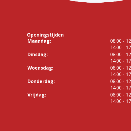
Openingstijden
tot
Maandag:
08.00
- 12
tot
14.00
- 17
tot
Dinsdag:
08.00
- 12
tot
14.00
- 17
tot
Woensdag:
08.00
- 12
tot
14.00
- 17
tot
Donderdag:
08.00
- 12
tot
14.00
- 17
tot
Vrijdag:
08.00
- 12
tot
14.00
- 17