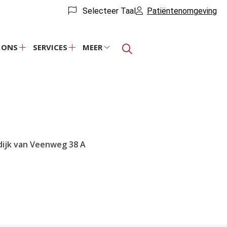
Selecteer Taal
Patiëntenomgeving
 ONS
SERVICES
MEER
Over
Services
Meer
ons
submenu
submenu
submenu
dijk van Veenweg
38 A