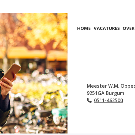
Hoofdmenu
HOME
VACATURES
OVER
Meester W.M. Oppe
9251GA
Burgum
0511-462500
Tel: