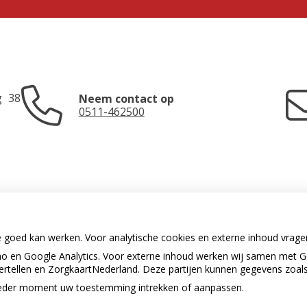
g
38
Neem contact op
0511-462500
e goed kan werken. Voor analytische cookies en externe inhoud vrag
 en Google Analytics. Voor externe inhoud werken wij samen met G
U heeft geen toestemming gegeven
vertellen en ZorgkaartNederland. Deze partijen kunnen gegevens zoal
voor
externe inhoud
die nodig is om
dit te zien.
p ieder moment uw toestemming intrekken of aanpassen.
.
Cookie-instellingen wijzigen