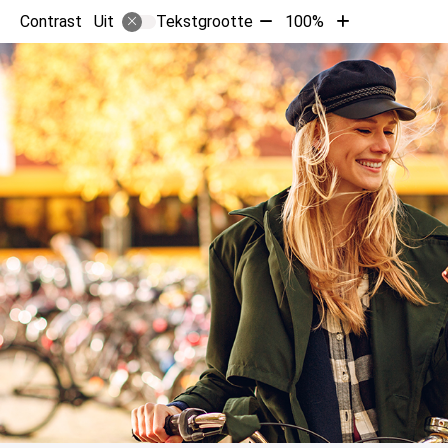
Tekst
Tekst
Contrast
Tekstgrootte
100%
Uit
verkleinen
vergroten
met
met
10%
10%