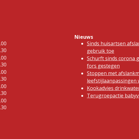
Nieuws
.00
Sinds huisartsen afsl
.30
gebruik toe
.00
Schurft sinds corona 
.30
fors gestegen
.00
Stoppen met afslankm
.30
leefstijlaanpassinge
.00
Kookadvies drinkwater
.30
Terugroepactie babyvo
.00
.30