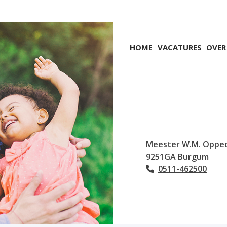
Hoofdmenu
HOME
VACATURES
OVER
Meester W.M. Oppe
9251GA
Burgum
0511-462500
Tel: