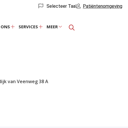
Selecteer Taal
Patiëntenomgeving
 ONS
SERVICES
MEER
Over
Services
Meer
ons
submenu
submenu
submenu
dijk van Veenweg
38 A