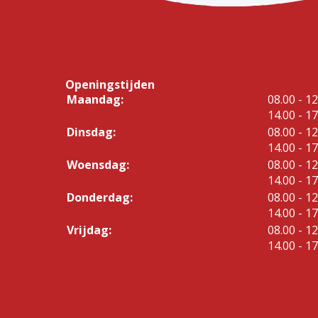
Openingstijden
tot
Maandag:
08.00
- 12
tot
14.00
- 17
tot
Dinsdag:
08.00
- 12
tot
14.00
- 17
tot
Woensdag:
08.00
- 12
tot
14.00
- 17
tot
Donderdag:
08.00
- 12
tot
14.00
- 17
tot
Vrijdag:
08.00
- 12
tot
14.00
- 17