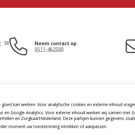
g
38
Neem contact op
0511-462500
e goed kan werken. Voor analytische cookies en externe inhoud vrag
 en Google Analytics. Voor externe inhoud werken wij samen met G
U heeft geen toestemming gegeven
vertellen en ZorgkaartNederland. Deze partijen kunnen gegevens zoal
voor
externe inhoud
die nodig is om
dit te zien.
p ieder moment uw toestemming intrekken of aanpassen.
.
Cookie-instellingen wijzigen