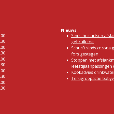
Nieuws
.00
Sinds huisartsen afsl
.30
gebruik toe
.00
Schurft sinds corona 
.30
fors gestegen
.00
Stoppen met afslankm
.30
leefstijlaanpassinge
.00
Kookadvies drinkwater
.30
Terugroepactie babyvo
.00
.30